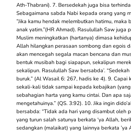
Ath-Thabrani). 7. Bersedekah juga bisa terhinda
Sebagaimana sabda Nabi kepada orang yang me
”Jika kamu hendak melembutkan hatimu, maka b
anak yatim.”(HR Ahmad). Rasulullah Saw juga 
Muslim meningkatkan (hartanya) dimasa kehid
Allah hilangkan perasaan sombong dan egois dari 
akan mencegah segala macan bencana dan mus
bentuk musibah bagi siapapun, sekalipun mereka
sekalipun. Rasulullah Saw bersabda’. “Sedeka
buruk.” (Al Wasail 6: 267, hadis ke 4). 9. Capa
sekali-kali tidak sampai kepada kebajikan (y
sebahagian harta yang kamu cintai. Dan apa s
mengetahuinya.” (QS. 3:92). 10. Jika ingin dido’
bersabda: “Tidak ada hari yang disambut oleh 
yang turun salah satunya berkata ‘ya Allah, ber
sedangkan (malaikat) yang lainnya berkata ’ya