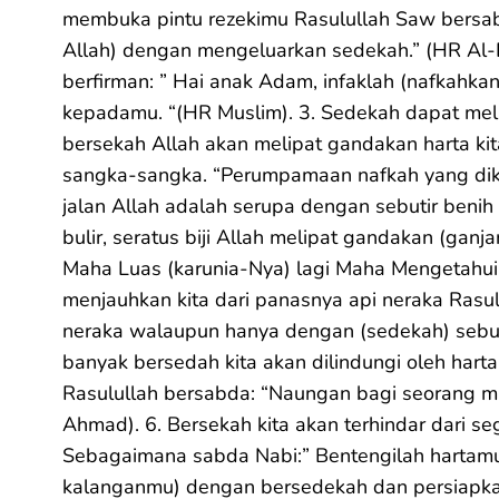
membuka pintu rezekimu Rasulullah Saw bersabd
Allah) dengan mengeluarkan sedekah.” (HR Al-B
berfirman: ” Hai anak Adam, infaklah (nafkahk
kepadamu. “(HR Muslim). 3. Sedekah dapat meli
bersekah Allah akan melipat gandakan harta kit
sangka-sangka. “Perumpamaan nafkah yang dik
jalan Allah adalah serupa dengan sebutir benih
bulir, seratus biji Allah melipat gandakan (ganj
Maha Luas (karunia-Nya) lagi Maha Mengetahui
menjauhkan kita dari panasnya api neraka Rasul
neraka walaupun hanya dengan (sedekah) sebutir
banyak bersedah kita akan dilindungi oleh harta
Rasulullah bersabda: “Naungan bagi seorang m
Ahmad). 6. Bersekah kita akan terhindar dari s
Sebagaimana sabda Nabi:” Bentengilah hartamu 
kalanganmu) dengan bersedekah dan persiapka