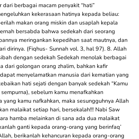
r dari berbagai macam penyakit “hati”
ngeluhkan kekerasaan hatinya kepada beliau:
erilah makan orang miskin dan usaplah kepala
pernah bersabda bahwa sedekah dari seorang
upannya meringankan kepedihan saat mautnya, dan
dirinya. (Fiqhus- Sunnah vol. 3, hal 97). 8. Allah
ibah dengan sedekah Sedekah menolak berbagai
 dari golongan orang zhalim, bahkan kafir
h dapat menyelamatkan manusia dari kematian yang
i kebaikan hati sejati dengan banyak sedekah “Kamu
ang sempurna), sebelum kamu menafkahkan
aja yang kamu nafkahkan, maka sesungguhnya Allah
akan malaikat setiap hari, bersekalah!!! Nabi Saw
para hamba melainkan di sana ada dua malaikat
ikanlah ganti kepada orang-orang yang berinfaq’
 Allah, berikanlah kehancuran kepada orang-orang