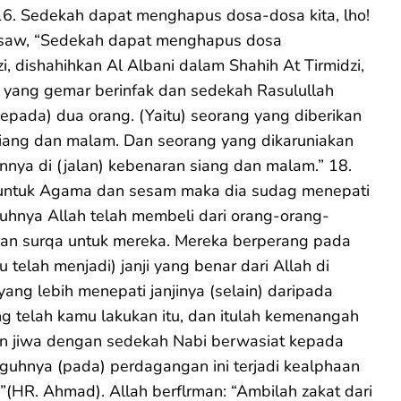
 16. Sedekah dapat menghapus dosa-dosa kita, lho!
ah saw, “Sedekah dapat menghapus dosa
 dishahihkan Al Albani dalam Shahih At Tirmidzi,
a yang gemar berinfak dan sedekah Rasulullah
(kepada) dua orang. (Yaitu) seorang yang diberikan
siang dan malam. Dan seorang yang dikaruniakan
annya di (jalan) kebenaran siang dan malam.” 18.
 untuk Agama dan sesam maka dia sudag menepati
guhnya Allah telah membeli dari orang-orang-
kan surqa untuk mereka. Mereka berperang pada
 telah menjadi) janji yang benar dari Allah di
yang lebih menepati janjinya (selain) daripada
ng telah kamu lakukan itu, dan itulah kemenangah
dan jiwa dengan sedekah Nabi berwasiat kepada
uhnya (pada) perdagangan ini terjadi kealphaan
HR. Ahmad). Allah berflrman: “Ambilah zakat dari