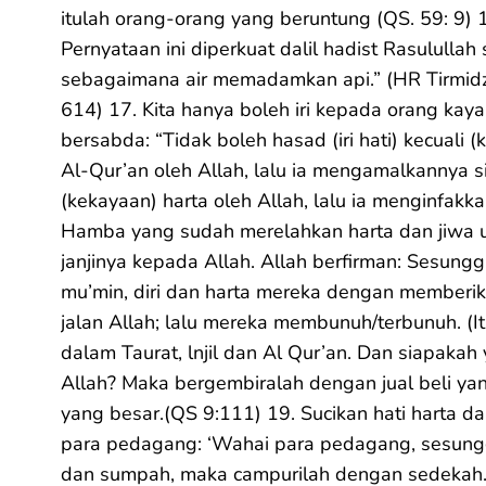
itulah orang-orang yang beruntung (QS. 59: 9)
Pernyataan ini diperkuat dalil hadist Rasulull
sebagaimana air memadamkan api.” (HR Tirmidzi,
614) 17. Kita hanya boleh iri kepada orang kay
bersabda: “Tidak boleh hasad (iri hati) kecuali 
Al-Qur’an oleh Allah, lalu ia mengamalkannya 
(kekayaan) harta oleh Allah, lalu ia menginfakk
Hamba yang sudah merelahkan harta dan jiwa
janjinya kepada Allah. Allah berfirman: Sesung
mu’min, diri dan harta mereka dengan memberi
jalan Allah; lalu mereka membunuh/terbunuh. (Itu
dalam Taurat, lnjil dan Al Qur’an. Dan siapakah 
Allah? Maka bergembiralah dengan jual beli ya
yang besar.(QS 9:111) 19. Sucikan hati harta 
para pedagang: ‘Wahai para pedagang, sesungg
dan sumpah, maka campurilah dengan sedekah.”(