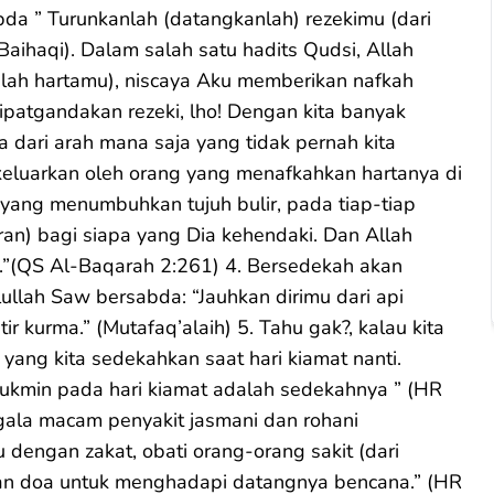
a ” Turunkanlah (datangkanlah) rezekimu (dari
aihaqi). Dalam salah satu hadits Qudsi, Allah
anlah hartamu), niscaya Aku memberikan nafkah
patgandakan rezeki, lho! Dengan kita banyak
a dari arah mana saja yang tidak pernah kita
eluarkan oleh orang yang menafkahkan hartanya di
 yang menumbuhkan tujuh bulir, pada tiap-tiap
aran) bagi siapa yang Dia kehendaki. Dan Allah
.”(QS Al-Baqarah 2:261) 4. Bersedekah akan
ullah Saw bersabda: “Jauhkan dirimu dari api
 kurma.” (Mutafaq’alaih) 5. Tahu gak?, kalau kita
 yang kita sedekahkan saat hari kiamat nanti.
ukmin pada hari kiamat adalah sedekahnya ” (HR
egala macam penyakit jasmani dan rohani
dengan zakat, obati orang-orang sakit (dari
n doa untuk menghadapi datangnya bencana.” (HR