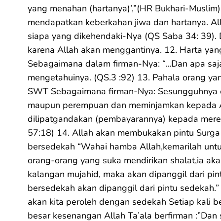
yang menahan (hartanya)’,”(HR Bukhari-Muslim
mendapatkan keberkahan jiwa dan hartanya. Al
siapa yang dikehendaki-Nya (QS Saba 34: 39). 
karena Allah akan menggantinya. 12. Harta yan
Sebagaimana dalam firman-Nya: “…Dan apa saj
mengetahuinya. (QS.3 :92) 13. Pahala orang ya
SWT Sebagaimana firman-Nya: Sesungguhnya or
maupun perempuan dan meminjamkan kepada All
dilipatgandakan (pembayarannya) kepada mere
57:18) 14. Allah akan membukakan pintu Surga 
bersedekah “Wahai hamba Allah,kemarilah untuk
orang-orang yang suka mendirikan shalat,ia akan
kalangan mujahid, maka akan dipanggil dari pint
bersedekah akan dipanggil dari pintu sedekah.
akan kita peroleh dengan sedekah Setiap kali
besar kesenangan Allah Ta’ala berfirman :”Dan s