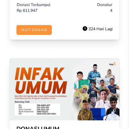
Donasi Terkumpul
Donatur
Rp
611.947
4
324 Hari Lagi
IKUT DONASI
DONASI UMUM