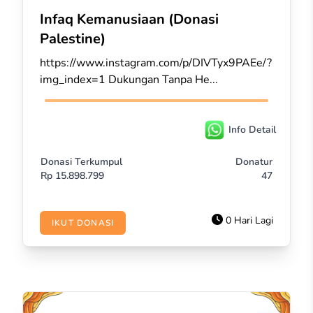
Infaq Kemanusiaan (Donasi
Palestine)
https://www.instagram.com/p/DIVTyx9PAEe/?
img_index=1 Dukungan Tanpa He...
Info Detail
Donasi Terkumpul
Donatur
Rp
15.898.799
47
0 Hari Lagi
IKUT DONASI