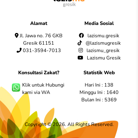
Alamat
Media Sosial
Jl. Jawa no. 76 GKB
lazismu.gresik
Gresik 61151
@lazismugresik
031-3594-7013
lazismu_gresik
Lazismu Gresik
Konsultasi Zakat?
Statistik Web
Klik untuk Hubungi
Hari Ini : 138
kami via WA
Minggu Ini : 1640
Bulan Ini : 5369
Copyright © 2026. All Rights Reserved.