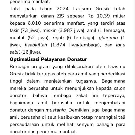
penerima manfaat.
Total pada tahun 2024 Lazismu Gresik telah
menyalurkan danan ZIS sebesar Rp 10,39 miliar
kepada 6.010 penerima manfaat, yang terdiri atas
fakir (73 jiwa), miskin (3.987 jiwa), amil (1 lembaga),
mualaf (52 jiwa),
riqab
(6 lembaga),
gharimin
(1
jiwa),
fisabilillah
(1.874 jiwa/lembaga), dan
ibnu
sabil
(16 jiwa).
Optimalisasi Pelayanan Donatur
Berbagai program yang dilaksanakan oleh Lazismu
Gresik tidak terlepas oleh para amil yang berdedikasi
tinggi dalam menjalankan tugasnya. Bagaimana
mereka berusaha untuk menunjukkan kepada calon
donator, bahwa lembaga zakat ini tepercaya,
bagaimana amil berusaha untuk menjembatani
donatur dengan
mustahiq.
Demikian juga, bagaimana
amil berusaha di sela kesibukan tetap merangkai tali
persaudaraan untuk melihat senyum bahagia para
donatur dan penerima manfaat.